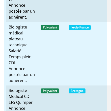
Annonce
postée par un
adhérent.
Biologiste
Polyvalent
Ile-de-France
médical
plateau
technique –
Salarié-
Temps plein
CDI
Annonce
postée par un
adhérent.
Biologiste
Polyvalent
Bretagne
Médical CDI
EFS Quimper
Annonce