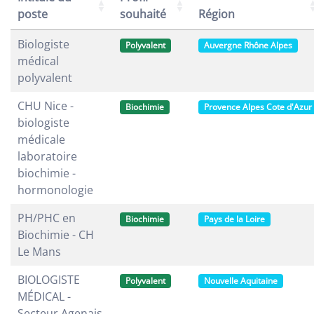
poste
souhaité
Région
Biologiste
Polyvalent
Auvergne Rhône Alpes
médical
polyvalent
CHU Nice -
Biochimie
Provence Alpes Cote d'Azur
biologiste
médicale
laboratoire
biochimie -
hormonologie
PH/PHC en
Biochimie
Pays de la Loire
Biochimie - CH
Le Mans
BIOLOGISTE
Polyvalent
Nouvelle Aquitaine
MÉDICAL -
Secteur Agenais