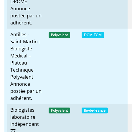
DROME
Annonce
postée par un
adhérent.
Antilles -
Polyvalent
DOM-TOM
Saint-Martin :
Biologiste
Médical –
Plateau
Technique
Polyvalent
Annonce
postée par un
adhérent.
Biologistes
Polyvalent
Ile-de-France
laboratoire
indépendant
77